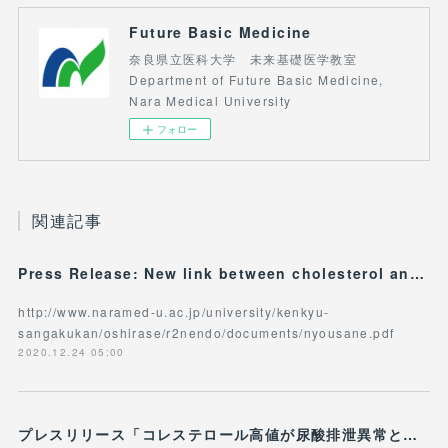
Future Basic Medicine
奈良県立医科大学 未来基礎医学教室
Department of Future Basic Medicine,
Nara Medical University
フォロー
関連記事
Press Release: New link between cholesterol and hyperuricemia offers potential as therapeutic target
http://www.naramed-u.ac.jp/university/kenkyu-
sangakukan/oshirase/r2nendo/documents/nyousane.pdf
2020.12.24 05:00
プレスリリース「コレステロール高値が尿酸排泄異常と関連」