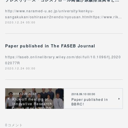
http://www.naramed-u.ac.jp/university/kenkyu-
sangakukan/oshirase/r2nendo/nyousan.htmlhttps://www.rik…
2020.12.24 05:00
Paper published in The FASEB Journal
https://faseb.onlinelibrary.wiley.com/doi/full/10.1096/fj.2020
02077R
2020.12.24 00:00
2018.12.20 23:37
2018.09.10 00:00
Kick-off meeting of
Paper published in
Innovative Research
BBRC!
Group (Brain/MINDS …
0
コメント