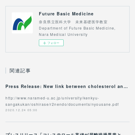
Future Basic Medicine
奈良県立医科大学 未来基礎医学教室
Department of Future Basic Medicine,
Nara Medical University
フォロー
関連記事
Press Release: New link between cholesterol and hyperuricemia offers potential as therapeutic target
http://www.naramed-u.ac.jp/university/kenkyu-
sangakukan/oshirase/r2nendo/documents/nyousane.pdf
2020.12.24 05:00
プレスリリース「コレステロール高値が尿酸排泄異常と関連」